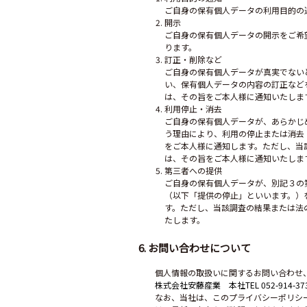
ご自身の保有個人データの利用目的の
開示
ご自身の保有個人データの開示をご希
ります。
訂正・削除など
ご自身の保有個人データが真実でない
い、保有個人データの内容の訂正など
は、その旨をご本人様に通知いたしま
利用停止・消去
ご自身の保有個人データが、あらかじ
う理由により、利用の停止または消去
をご本人様に通知します。ただし、当
は、その旨をご本人様に通知いたしま
第三者への提供
ご自身の保有個人データが、別記３の
（以下「提供の停止」といいます。）
す。ただし、当該調査の結果または法
たします。
6. お問い合わせについて
個人情報の取扱いに関するお問い合わせ
株式会社安藤産業 本社TEL 052-914-37
なお、当社は、このプライバシーポリシ