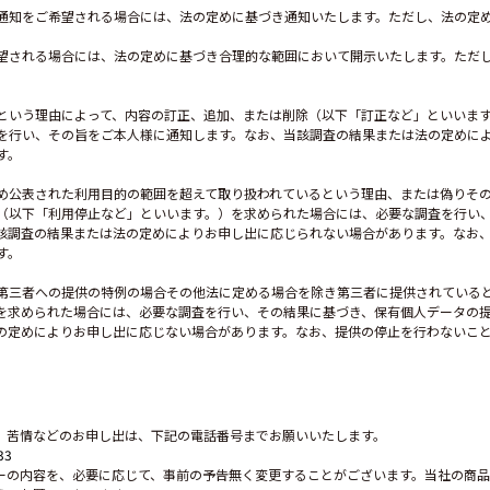
通知をご希望される場合には、法の定めに基づき通知いたします。ただし、法の定
望される場合には、法の定めに基づき合理的な範囲において開示いたします。ただ
という理由によって、内容の訂正、追加、または削除（以下「訂正など」といいます
を行い、その旨をご本人様に通知します。なお、当該調査の結果または法の定めに
す。
め公表された利用目的の範囲を超えて取り扱われているという理由、または偽りそ
（以下「利用停止など」といいます。）を求められた場合には、必要な調査を行い
該調査の結果または法の定めによりお申し出に応じられない場合があります。なお
す。
第三者への提供の特例の場合その他法に定める場合を除き第三者に提供されている
を求められた場合には、必要な調査を行い、その結果に基づき、保有個人データの
の定めによりお申し出に応じない場合があります。なお、提供の停止を行わないこ
、苦情などのお申し出は、下記の電話番号までお願いいたします。
33
ーの内容を、必要に応じて、事前の予告無く変更することがございます。当社の商