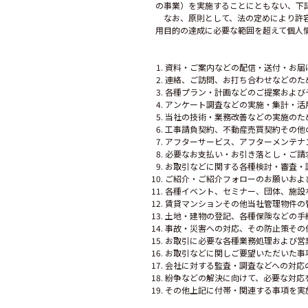
の事業）を実施することにともない、下
なお、原則として、法の定めにより許容
用目的の達成に必要な範囲を超えて個人
資料・ご案内などの配信・送付・お届
連絡、ご訪問、お打ち合わせなどのた
各種プラン・計画などのご提案および
アンケート調査などの実施・集計・活
当社の技術・業務改善などの実施のた
工事請負契約、不動産売買契約その他
アフターサービス、アフターメンテナ
必要なお支払い・お引き落とし・ご請
お取引などに関する各種検討・審査・
ご紹介・ご紹介フォローのお願いおよ
各種イベント、セミナー、団体、施設
賃貸マンションその他当社管理物件の
土地・建物の登記、各種保険などの手
事故・災害への対応、その防止策その
お取引に必要な各種業務処理および営
お取引などに関しご要望いただいた事
会社に対する監査・調査などへの対応
紛争などの解決に向けて、必要な対応
その他上記に付帯・関連する事項を実