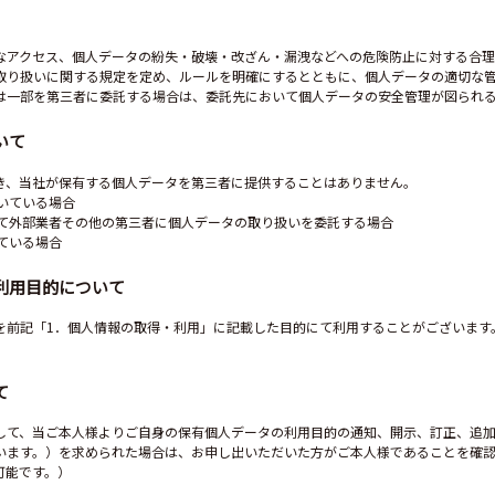
なアクセス、個人データの紛失・破壊・改ざん・漏洩などへの危険防止に対する合理
取り扱いに関する規定を定め、ルールを明確にするとともに、個人データの適切な
は一部を第三者に委託する場合は、委託先において個人データの安全管理が図られ
いて
き、当社が保有する個人データを第三者に提供することはありません。
いている場合
て外部業者その他の第三者に個人データの取り扱いを委託する場合
ている場合
の利用目的について
を前記「1．個人情報の取得・利用」に記載した目的にて利用することがございます
て
して、当ご本人様よりご自身の保有個人データの利用目的の通知、開示、訂正、追
います。）を求められた場合は、お申し出いただいた方がご本人様であることを確
可能です。）