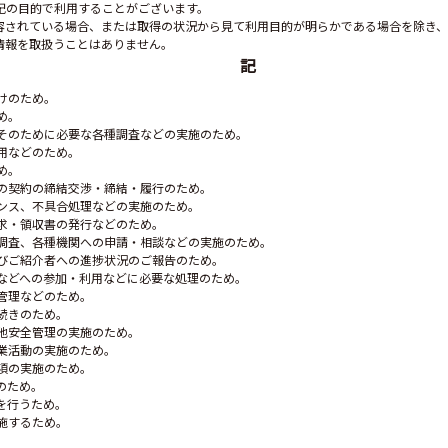
記の目的で利用することがございます。
されている場合、または取得の状況から見て利用目的が明らかである場合を除き、
情報を取扱うことはありません。
記
けのため。
め。
そのために必要な各種調査などの実施のため。
用などのため。
め。
の契約の締結交渉・締結・履行のため。
ンス、不具合処理などの実施のため。
求・領収書の発行などのため。
調査、各種機関への申請・相談などの実施のため。
びご紹介者への進捗状況のご報告のため。
などへの参加・利用などに必要な処理のため。
管理などのため。
続きのため。
他安全管理の実施のため。
業活動の実施のため。
項の実施のため。
のため。
を行うため。
施するため。